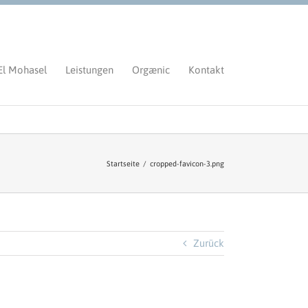
El Mohasel
Leistungen
Orgænic
Kontakt
Startseite
/
cropped-favicon-3.png
Zurück