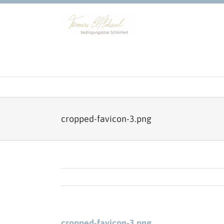
Zum
Inhalt
springen
cropped-favicon-3.png
cropped-favicon-3.png