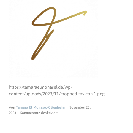
https://tamaraelmohasel.de/wp-
content/uploads/2023/11/cropped-favicon-1.png
Von
Tamara El Mohasel-Ottenheim
|
November 25th,
für
2023
|
Kommentare deaktiviert
cropped-
favicon-
1.png